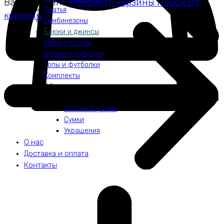
Ваша корзина
Просмотр корзины
Просмотр
Платья
корзины
Комбинезоны
Брюки и джинсы
Юбки и шорты
Блузки и рубашки
Топы и футболки
Комплекты
Обувь
Аксессуары
Головные уборы
Сумки
Украшения
О нас
Доставка и оплата
Контакты