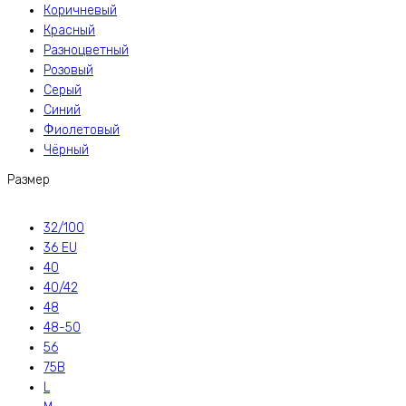
Коричневый
Красный
Разноцветный
Розовый
Серый
Синий
Фиолетовый
Чёрный
Размер
32/100
36 EU
40
40/42
48
48-50
56
75B
L