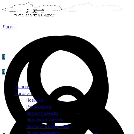
Логин
0
0
Главная
Магазин
Новинки
Распродажа
Верхняя одежда
Пиджаки и жилеты
Свитеры и кардиганы
Пончо и накидки