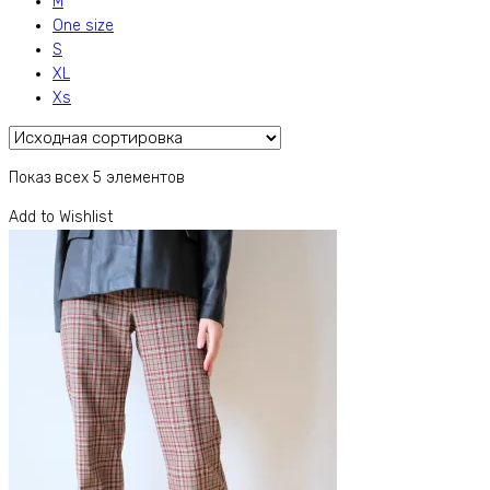
M
One size
S
XL
Xs
Показ всех 5 элементов
Add to Wishlist