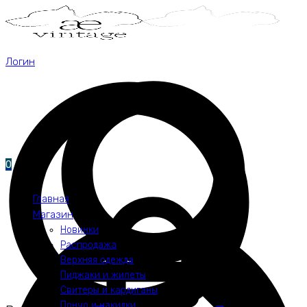
Логин
0
Главная
Магазин
Новинки
Распродажа
Верхняя одежда
Пиджаки и жилеты
Свитеры и кардиганы
Пончо и накидки