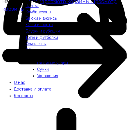
Ваша корзина
Просмотр корзины
Просмотр
Платья
корзины
Комбинезоны
Брюки и джинсы
Юбки и шорты
Блузки и рубашки
Топы и футболки
Комплекты
Обувь
Аксессуары
Головные уборы
Сумки
Украшения
О нас
Доставка и оплата
Контакты