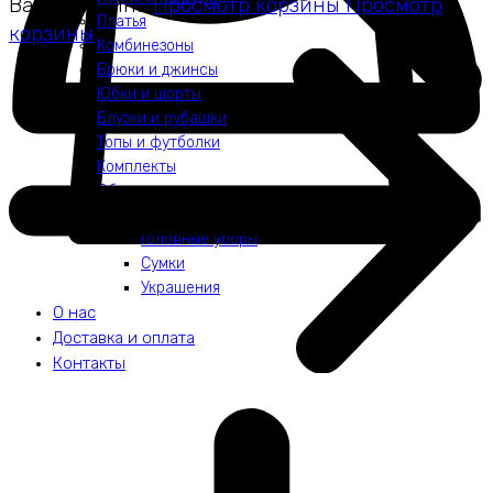
Ваша корзина
Просмотр корзины
Просмотр
Платья
корзины
Комбинезоны
Брюки и джинсы
Юбки и шорты
Блузки и рубашки
Топы и футболки
Комплекты
Обувь
Аксессуары
Головные уборы
Сумки
Украшения
О нас
Доставка и оплата
Контакты