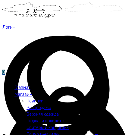
Логин
0
Главная
Магазин
Новинки
Распродажа
Верхняя одежда
Пиджаки и жилеты
Свитеры и кардиганы
Пончо и накидки